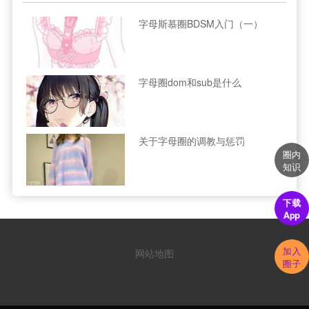
字母斯慕圈BDSM入门（一）
字母圈dom和sub是什么
关于字母圈的调教与惩罚
圈内
知识
下载
App
加入
网站地图
圈子