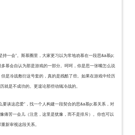
持一会”。斯慕圈里，大家更习以为常地劝慕在一段思&a慕p;
很多慕会自认为那是游戏的一部分。呵呵，你是思一张嘴怎么说
，但是冷战敷衍这号套的，真的是残酷了些。如果在游戏中经历
经历就是不成功的。更遑论那些动辄冷战的。
要谈这恋爱”，找一个人构建一段契合的思&a慕p;慕关系，对
犹豫痛苦一会儿（注意，这里是犹豫，而不是排斥）。你也可以
那重新审视这段关系。