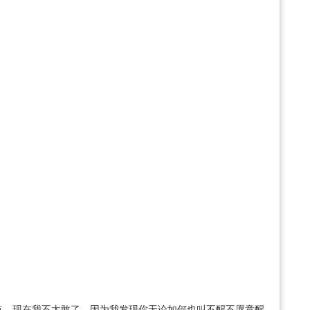
点，现在我不太敢了，因为我发现你无论如何也叫不醒不愿意醒