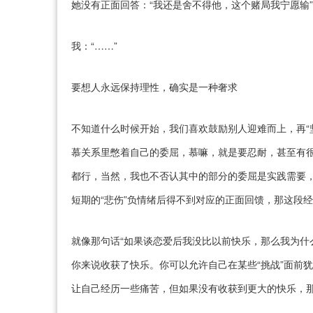
她没有正面回答：“我还是舍不得他，这个赌局我宁愿输”
我：“……”
要想人永远保持理性，确实是一种奢求
不知道什么时候开始，我们喜欢鼓励别人迎难而上，再“坚
慕关系里憋着自己的委屈，慕嘛，就是要忍耐，甚至有
都行，当然，我也不否认其中的部分的委屈是实践需要
短期的“悲伤”负情绪后得不到对应的正面回馈，那这段
就像那句话“如果谈恋爱后我没比以前快乐，那么我为什么
你来说收获了快乐。你可以允许自己在某些“挑战”面前
让自己经历一些痛苦，但如果没有收获到更大的快乐，