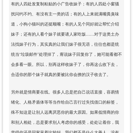
有的人四处发复制粘贴的小广告收妹子；有的人四处小窗骚
扰问约不约、有没有主一类的话；有的人上来就满嘴粪臭味
道，小狗小猫叫的还挺顺嘴；有的人见个同好就让帮忙介绍
妹子；还有的人看个妹子就要请人家吃饭……对于这类土办
法找妹子行为，其实真的让我们妹子很无语，往往也都是统
统当“垃圾邮件”处理掉了，甭说妹子回复你了，她可能看都不
会多看一眼。所以，别再这样收妹子了，你再这么收下去，
合适你的那个妹子就真的要被比你会撩的汉子收去了。
另外就是情商要在线。很多人总是把自己说话直接，容易情
绪化、人格矛盾体等等当作给自己言行过失找借口的标签，
殊不知这是让别人远离厌恶你的最大原因。如果低情商的你
和别人相处，总是要求别人考虑你的感受，处处让着你，我
觉得你还是回家呆着比较好。我们都不是什么大善人，没有