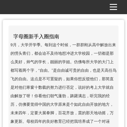
字母圈新手入圈指南
9月，大学开学季。每到这个时候，一群群刚从高中解放出来
的愣头青们，都会迫不及待地想冲进大学校园，一切都是那
么美好，帅气的学长，靓丽的学姐。仿佛每所大学的大门上
都写着两个字，“自由。”是自由诚可贵的自由，也是天高任鸟
飞的自由。这点是不可置疑的，如果你想反驳他们，那简直
是对他们寒窗十数载的努力进行否定，说好的考上大学就自
由解放了呀！你看他们朝气蓬勃，踌躇满志，听完我的经
历，仿佛要觉得中国的大学原来是个如此自由开放的地方，
未来四年，定要大展拳脚，百花齐放，震的那天地动摇，万
象更新。母校四年的良好教育已经把我培养成了一个对诬