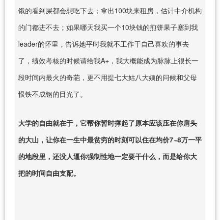
饿的看到屎都会想吃下去；拿出100块来租房，估计中介机构
的门都进不去；如果哪天我买一个10块钱的煎饼果子塞到我
leader的怀里，告诉她平时我就不工作干自己喜欢的事去
了，绩效考核的时候请给我A+，我大概能成为脉脉上很长一
段时间内最火的奇葩，更不用提七大姑八大姨的问候和父母
恨铁不成钢的目光了。
大学的自由就在于，它帮你暂时撑起了原本应该压在你肩头
的大山，让你在一生中最贫穷的时刻可以住在均价7~8万一平
的地段里，还没人逼你强制性地一定要干什么，而是给你大
把的时间自由支配。