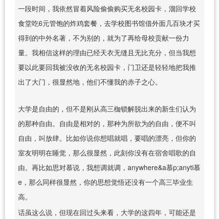
一段时间，我依然冒着风险偷偷购买无名校园卡，溜回学校
食堂吃6元管饱的炸鸡套餐，去学校图书馆借外面几百块才买
得到的中外名著，不为别的，就为了再给母校贡献一份力
量。我相信这样的理由已经天衣无缝且无比充分，但当我想
要以此要回我被没收的无名校园卡，门卫还是轻轻地把我推
出了大门，很显然地，他们不懂我的赤子之心。
大学是自由的，但不是刚从高三枷锁解脱出来的新生们认为
的那种自由。自由是相对的，那种为所欲为的自由，便不叫
自由，叫放肆。比如你说你想唱就唱，要唱的漂亮，但你的
室友明明在睡觉，那么很显然，此刻你没有在宿舍唱歌的自
由。再比如思对慕说，我想调就调，anywhere&a慕p;anyti慕
e，那么同样很显然，你的思想觉悟还没有一个高三毕业生
高。
话虽这么说，但现在回过头来看，大学的这四年，可能还是