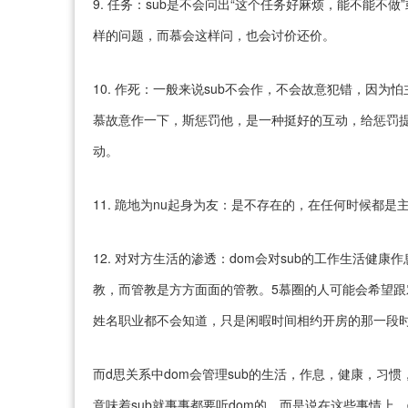
9. 任务：sub是不会问出“这个任务好麻烦，能不能不做
样的问题，而慕会这样问，也会讨价还价。
10. 作死：一般来说sub不会作，不会故意犯错，因
慕故意作一下，斯惩罚他，是一种挺好的互动，给惩罚
动。
11. 跪地为nu起身为友：是不存在的，在任何时候都
12. 对对方生活的渗透：dom会对sub的工作生活健
教，而管教是方方面面的管教。5慕圈的人可能会希望
姓名职业都不会知道，只是闲暇时间相约开房的那一段时
而d思关系中dom会管理sub的生活，作息，健康，习
意味着sub就事事都要听dom的，而是说在这些事情上