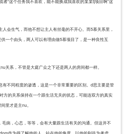
”或者“这个任务我不喜欢，能不能换成我喜欢的某某tj项目啊”这
为怕主人会生气，而他不想让主人有丝毫的不开心。而5慕关系里，
提供一个由头，两人可以有理由做5慕项目了，是一种良性互
是主nu关系，不管是大庭广众之下还是两人的房间都一样。
康作息有不同程度的渗透，这是一个非常重要的区别。d思主要是管
跟对方的关系保持在一个跟生活无关的状态，可能连双方的真实
间里才是主nu。
惯，毛病，心态，等等，会有大量跟生活有关的沟通。但这并不
，dom作为很了解他的人，站在他的角度，以他的利益为考虑，