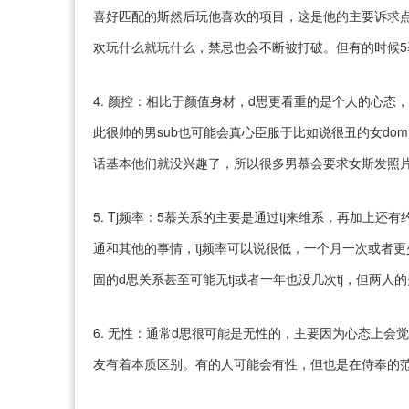
喜好匹配的斯然后玩他喜欢的项目，这是他的主要诉求点
欢玩什么就玩什么，禁忌也会不断被打破。但有的时候
4. 颜控：相比于颜值身材，d思更看重的是个人的心
此很帅的男sub也可能会真心臣服于比如说很丑的女d
话基本他们就没兴趣了，所以很多男慕会要求女斯发照片
5. Tj频率：5慕关系的主要是通过tj来维系，再加上还
通和其他的事情，tj频率可以说很低，一个月一次或者
固的d思关系甚至可能无tj或者一年也没几次tj，但两人
6. 无性：通常d思很可能是无性的，主要因为心态上会觉
友有着本质区别。有的人可能会有性，但也是在侍奉的