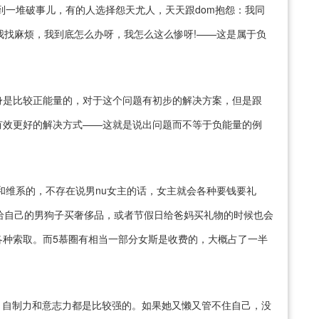
遇到一堆破事儿，有的人选择怨天尤人，天天跟dom抱怨：我同
给我找麻烦，我到底怎么办呀，我怎么这么惨呀!——这是属于负
身是比较正能量的，对于这个问题有初步的解决方案，但是跟
更有效更好的解决方式——这就是说出问题而不等于负能量的例
养和维系的，不存在说男nu女主的话，女主就会各种要钱要礼
给自己的男狗子买奢侈品，或者节假日给爸妈买礼物的时候也会
各种索取。而5慕圈有相当一部分女斯是收费的，大概占了一半
律人的，自制力和意志力都是比较强的。如果她又懒又管不住自己，没