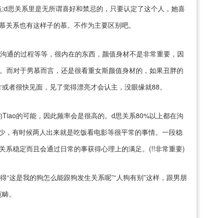
;d思关系里是无所谓喜好和禁忌的，只要认定了这个人，她喜
5慕关系也有这样子的慕。不作为主要区别吧。
态，沟通的过程等等，很内在的东西，颜值身材不是非常重要，因
om。而对于男慕而言，还是很看重女斯颜值身材的，如果丑胖的
或者很快见面，见了觉得漂亮才会认主，没眼缘就88。
有约Tiao的可能，因此频率会是很高的。d思关系80%以上都在沟
更少，有时候两人出来就是吃饭看电影等很平常的事情。一段稳
的关系稳定而且会通过日常的事获得心理上的满足。(!!非常重要)
得“这是我的狗怎么能跟狗发生关系呢”“人狗有别”这样，跟男朋
范畴。